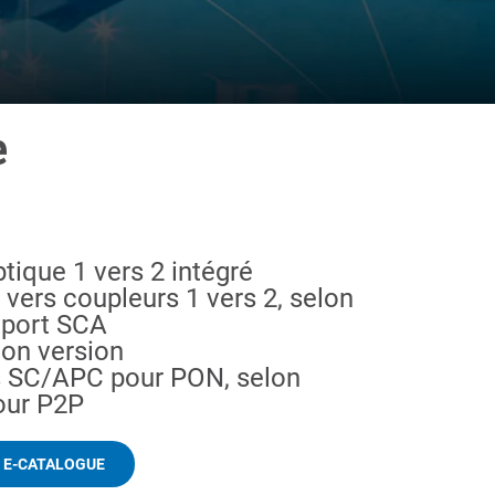
e
tique 1 vers 2 intégré
vers coupleurs 1 vers 2, selon
 port SCA
on version
es SC/APC pour PON, selon
our P2P
 E-CATALOGUE