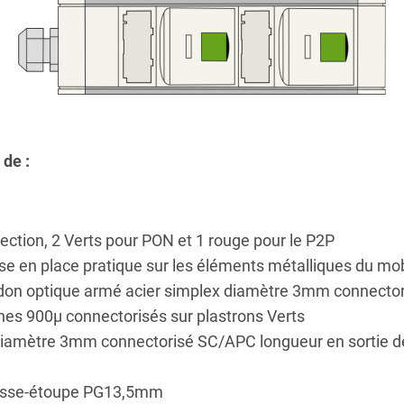
 de :
ection, 2 Verts pour PON et 1 rouge pour le P2P
e en place pratique sur les éléments métalliques du mob
rdon optique armé acier simplex diamètre 3mm connector
hes 900µ connectorisés sur plastrons Verts
diamètre 3mm connectorisé SC/APC longueur en sortie de
presse-étoupe PG13,5mm