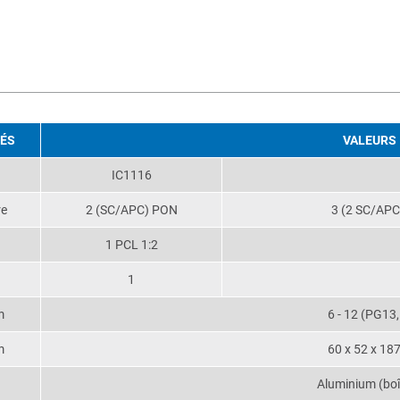
TÉS
VALEURS
IC1116
re
2 (SC/APC) PON
3 (2 SC/APC
1 PCL 1:2
1
m
6 - 12 (PG13,
m
60 x 52 x 187
Aluminium (boît