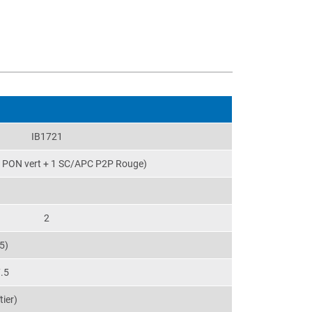
IB1721
 PON vert + 1 SC/APC P2P Rouge)
2
5)
.5
ier)