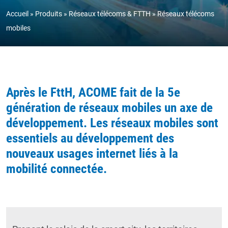
Accueil
Produits
Réseaux télécoms & FTTH
Réseaux télécoms
mobiles
Après le FttH, ACOME fait de la 5e
génération de réseaux mobiles un axe de
développement.
Les réseaux mobiles sont
essentiels au développement des
nouveaux usages internet liés à la
mobilité connectée.