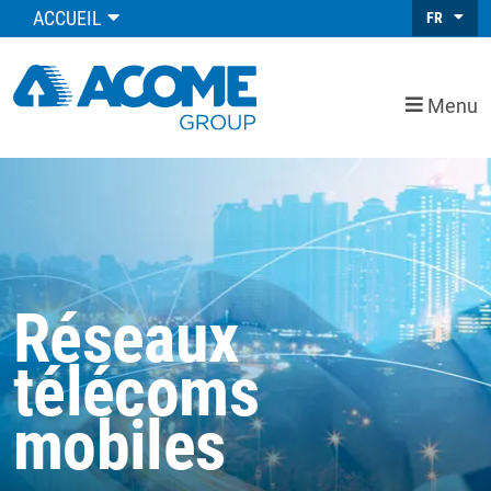
ACCUEIL
FR
Menu
Réseaux
télécoms
mobiles