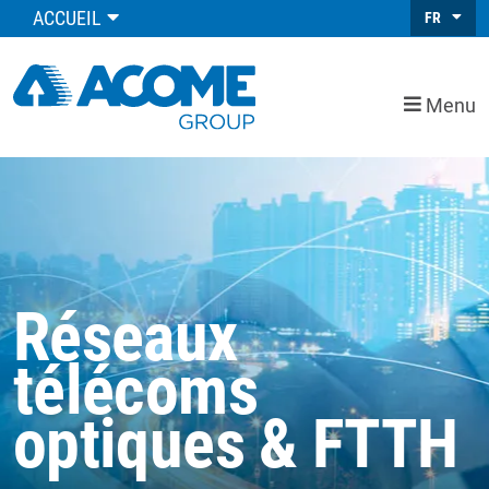
ACCUEIL
FR
Menu
Réseaux
télécoms
optiques & FTTH