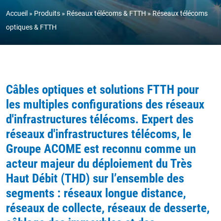
Accueil
Produits
Réseaux télécoms & FTTH
Réseaux télécoms
optiques & FTTH
Câbles optiques et solutions FTTH pour
les multiples configurations des réseaux
d'infrastructures télécoms.
Expert des
réseaux d'infrastructures télécoms, le
Groupe ACOME est reconnu comme un
acteur majeur du déploiement du Très
Haut Débit (THD) sur l’ensemble des
segments : réseaux longue distance,
réseaux de collecte, réseaux de desserte,