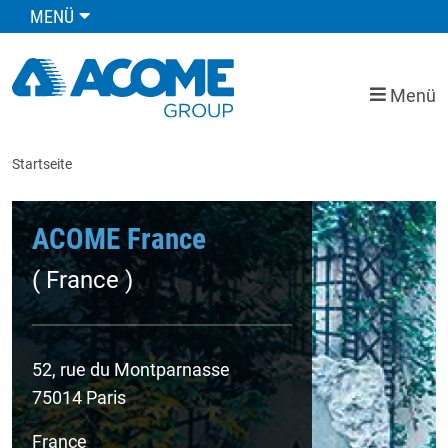
MENÜ
Menü
Startseite
node
ACOME France
ACOME France
( France )
52, rue du Montparnasse
75014 Paris
France