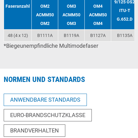
9/125 OS2
Faseranzahl
OM2
OM3
OM4
ITU-T
ACMM50
ACMM50
ACMM50
G.652.D
OM2
OM3
OM4
48 (4 x 12)
B1111A
B1119A
B1127A
B1135A
*Biegeunempfindliche Multimodefaser
NORMEN UND STANDARDS
ANWENDBARE STANDARDS
EURO-BRANDSCHUTZKLASSE
BRANDVERHALTEN