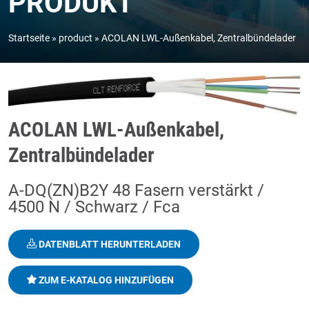
PRODUKT
Startseite
product
ACOLAN LWL-Außenkabel, Zentralbündelader
ACOLAN LWL-Außenkabel,
Zentralbündelader
A-DQ(ZN)B2Y 48 Fasern verstärkt /
4500 N / Schwarz / Fca
DATENBLATT HERUNTERLADEN
ZUM E-KATALOG HINZUFÜGEN