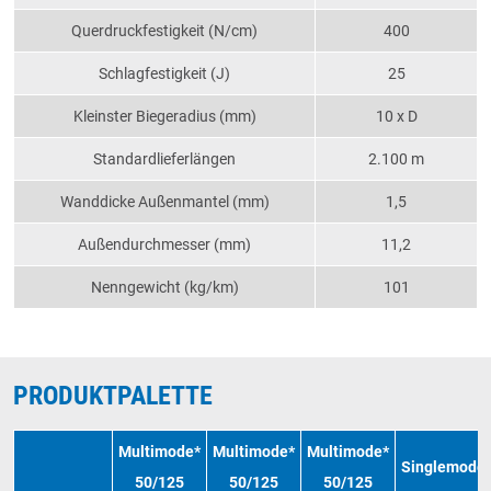
Querdruckfestigkeit (N/cm)
400
Schlagfestigkeit (J)
25
Kleinster Biegeradius (mm)
10 x D
Standardlieferlängen
2.100 m
Wanddicke Außenmantel (mm)
1,5
Außendurchmesser (mm)
11,2
Nenngewicht (kg/km)
101
PRODUKTPALETTE
Multimode*
Multimode*
Multimode*
Singlemode
50/125
50/125
50/125