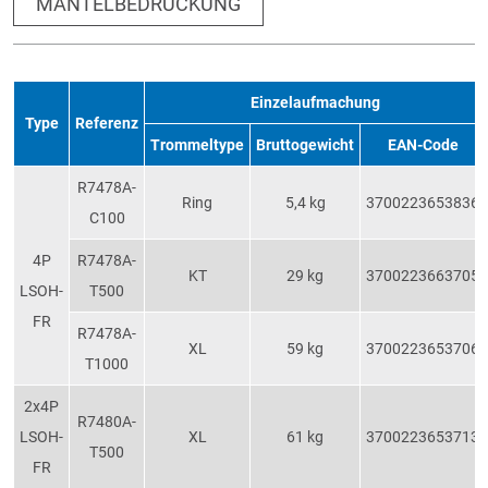
MANTELBEDRUCKUNG
Einzelaufmachung
Type
Referenz
Trommeltype
Bruttogewicht
EAN-Code
R7478A-
Ring
5,4 kg
3700223653836
C100
4P
R7478A-
KT
29 kg
3700223663705
LSOH-
T500
FR
R7478A-
XL
59 kg
3700223653706
T1000
2x4P
R7480A-
LSOH-
XL
61 kg
3700223653713
T500
FR