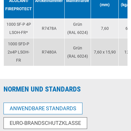
ACOLAN®
Artikelnummer
Mantelfarbe
(mm)
(kg/k
FIREPROTECT
1000 SF-P 4P
Grün
R7478A
7,60
60
LSOH-FR*
(RAL 6024)
1000 SFD-P
Grün
2x4P LSOH-
R7480A
7,60 x 15,90
12
(RAL 6024)
FR
NORMEN UND STANDARDS
ANWENDBARE STANDARDS
EURO-BRANDSCHUTZKLASSE