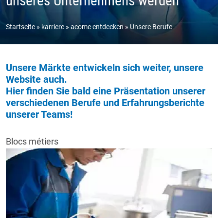
unseres Unternehmens werden
Startseite
karriere
acome entdecken
Unsere Berufe
Unsere Märkte entwickeln sich weiter, unsere
Website auch.
Hier finden Sie bald eine Präsentation unserer
verschiedenen Berufe und Erfahrungsberichte
unserer Teams!
Blocs métiers