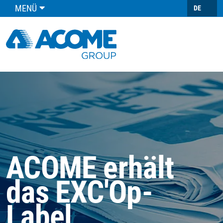
MENÜ
DE
ACOME erhält
das EXC'Op-
Label